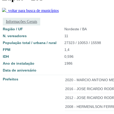
voltar para busca de municípios
Informações Gerais
Região / UF
Nordeste / BA
N. vereadores
11
População total / urbana / rural
27323 / 10053 / 15598
FPM
1,4
IDH
0,596
Ano de instalação
1986
Data de aniversário
Prefeitos
2020 - MARCIO ANTONIO MES
2016 - JOSE RICARDO ROD
2012 - JOSE RICARDO ROD
2008 - HERMENILSON FERR