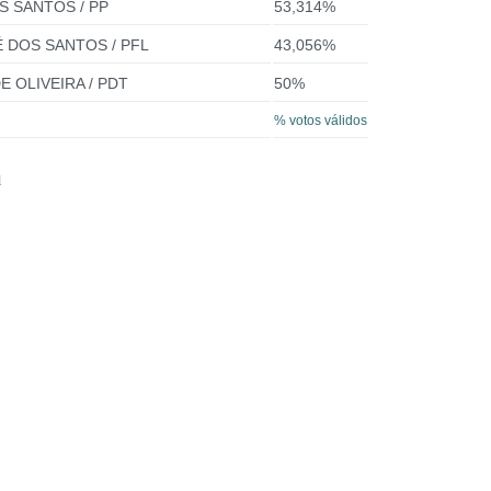
S SANTOS / PP
53,314%
 DOS SANTOS / PFL
43,056%
E OLIVEIRA / PDT
50%
% votos válidos
l